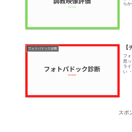
らか
【
フォトパドック診断
フォ
思っ
ライ
い 
スポ