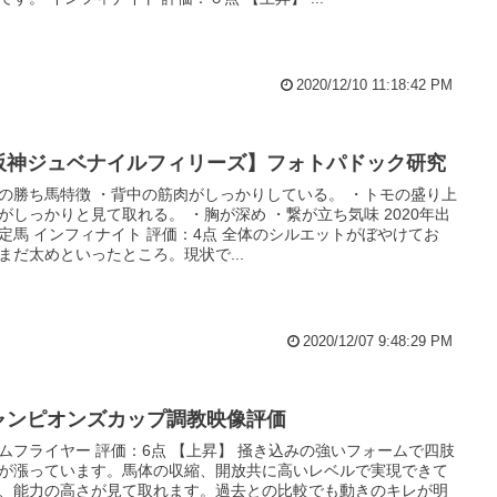
2020/12/10 11:18:42 PM
阪神ジュベナイルフィリーズ】フォトパドック研究
の勝ち馬特徴 ・背中の筋肉がしっかりしている。 ・トモの盛り上
がしっかりと見て取れる。 ・胸が深め ・繋が立ち気味 2020年出
定馬 インフィナイト 評価：4点 全体のシルエットがぼやけてお
まだ太めといったところ。現状で...
2020/12/07 9:48:29 PM
ャンピオンズカップ調教映像評価
ムフライヤー 評価：6点 【上昇】 掻き込みの強いフォームで四肢
が漲っています。馬体の収縮、開放共に高いレベルで実現できて
、能力の高さが見て取れます。過去との比較でも動きのキレが明