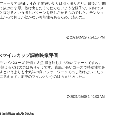
フォーリア 評価：４点 直前追い切りは引っ張りきり。最後だけ開
て抜け出す形。抜け出したくて仕方ないような様子で、内枠でス
と抜けるという勝ちパターンを感じさせるものでした。テンショ
上がって抑えが効かない可能性もあるため、諸刃の...
2021/05/29 7:24:15 PM
HKマイルカップ調教映像評価
モンドバローズ 評価：３点 掻き込む力の強いフォームですね。
で戦えるだけの力はありそうです。直線が長いコースで持続性能を
すというよりも小気味の良いフットワークで出し抜けといったタ
に見えます。府中のマイルというのはあまり適した...
2021/05/09 1:49:03 AM
月賞調教映像評価