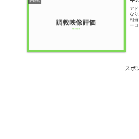
若駒戦
アド
なり
相当
ーロ
スポ