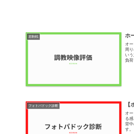
ホ
若駒戦
オー
周り
いう
負荷
【
フォトパドック診断
オー
る感
背中
す。