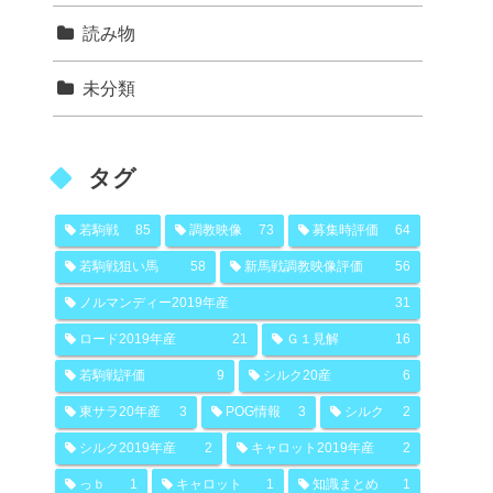
読み物
未分類
タグ
若駒戦
85
調教映像
73
募集時評価
64
若駒戦狙い馬
58
新馬戦調教映像評価
56
ノルマンディー2019年産
31
ロード2019年産
21
Ｇ１見解
16
若駒戦評価
9
シルク20産
6
東サラ20年産
3
POG情報
3
シルク
2
シルク2019年産
2
キャロット2019年産
2
っｂ
1
キャロット
1
知識まとめ
1