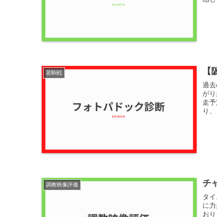
【
若駒戦
過去
がり
走予
り、
チ
調教映像評価
タイ
に力
おり