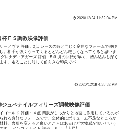
2020/12/24 11:32:04 PM
日杯ＦＳ調教映像評価
ザーノヴァ 評価：2点 レースの時と同じく窮屈なフォームで伸び
し。相手が強くなってくるとどんどん厳しくなってくると思いま
 グレナディアガーズ 評価：5点 脚の回転が早く、踏み込みも深く
ます。走ることに対して前向きな印象でパ...
2020/12/19 4:38:32 PM
神ジュベナイルフィリーズ調教映像評価
イゴールド 評価：４点 四肢がしっかりと地面に作用しているのが
られる良好なフォームです。全体的にボリューム不足なところが
材料。言葉を変えると良いところはあるけど大物感が無いという
です。 インフィナイト 評価：６点 【上昇】 ...