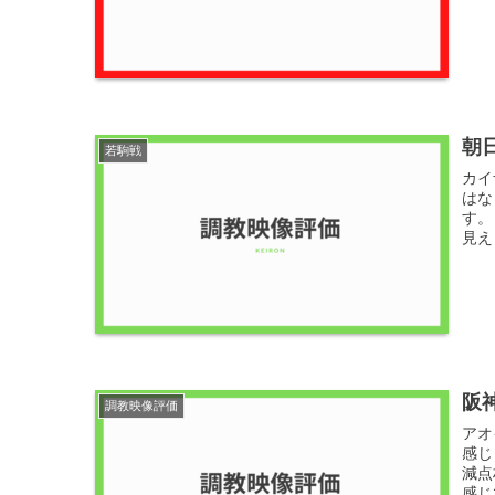
朝
若駒戦
カイ
はな
す。
見え
阪
調教映像評価
アオ
感じ
減点
感じ