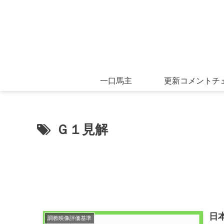
一口馬主
更新コメントチ
Ｇ１見解
日
調教映像評価基準