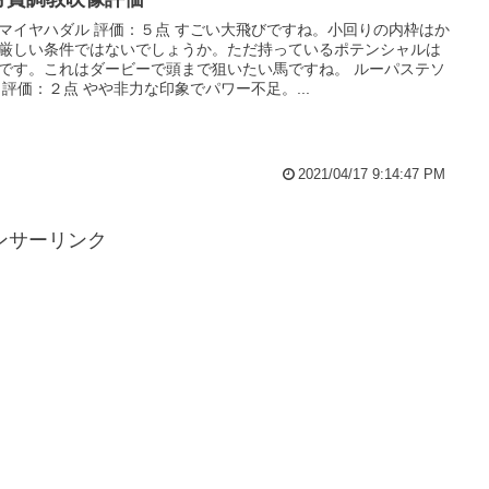
マイヤハダル 評価：５点 すごい大飛びですね。小回りの内枠はか
厳しい条件ではないでしょうか。ただ持っているポテンシャルは
です。これはダービーで頭まで狙いたい馬ですね。 ルーパステソ
 評価：２点 やや非力な印象でパワー不足。...
2021/04/17 9:14:47 PM
ンサーリンク