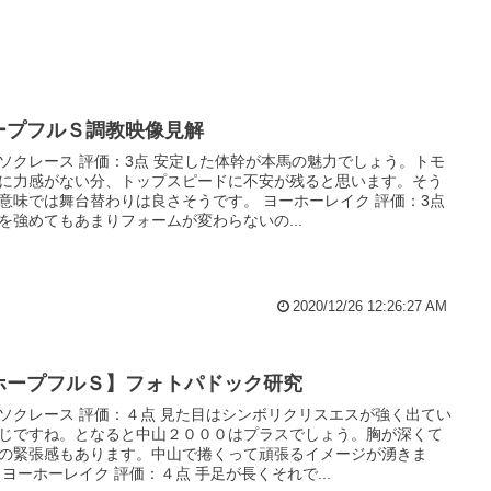
ープフルＳ調教映像見解
ソクレース 評価：3点 安定した体幹が本馬の魅力でしょう。トモ
に力感がない分、トップスピードに不安が残ると思います。そう
意味では舞台替わりは良さそうです。 ヨーホーレイク 評価：3点
を強めてもあまりフォームが変わらないの...
2020/12/26 12:26:27 AM
ホープフルＳ】フォトパドック研究
ソクレース 評価：４点 見た目はシンボリクリスエスが強く出てい
じですね。となると中山２０００はプラスでしょう。胸が深くて
の緊張感もあります。中山で捲くって頑張るイメージが湧きま
 ヨーホーレイク 評価：４点 手足が長くそれで...