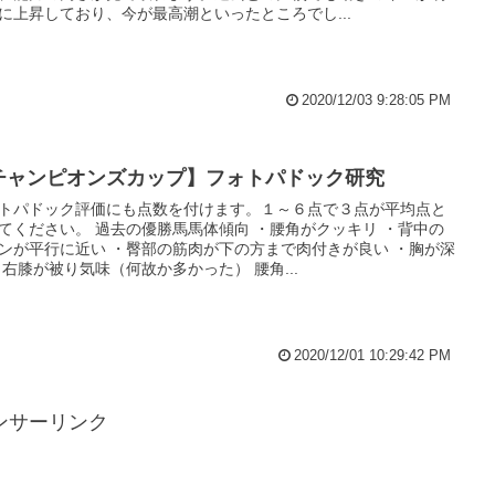
に上昇しており、今が最高潮といったところでし...
2020/12/03 9:28:05 PM
チャンピオンズカップ】フォトパドック研究
トパドック評価にも点数を付けます。１～６点で３点が平均点と
てください。 過去の優勝馬馬体傾向 ・腰角がクッキリ ・背中の
ンが平行に近い ・臀部の筋肉が下の方まで肉付きが良い ・胸が深
・右膝が被り気味（何故か多かった） 腰角...
2020/12/01 10:29:42 PM
ンサーリンク