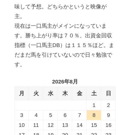
味して予想。どちらかというと映像が
主。
現在は一口馬主がメインになっていま
す。勝ち上がり率は７０％、出資金回収
指標（一口馬主DB）は１１５％ほど。ま
だまだ馬を引けていないので日々勉強で
す。
2026年8月
月
火
水
木
金
土
日
1
2
3
4
5
6
7
8
9
10
11
12
13
14
15
16