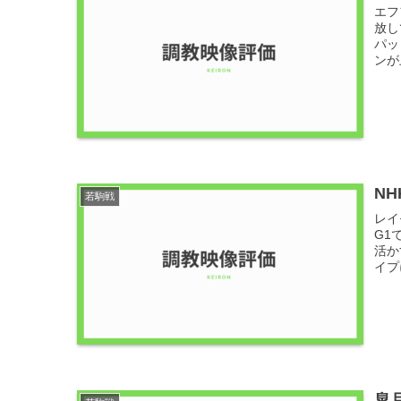
エフ
放し
パッ
ンが
N
若駒戦
レイ
G1
活か
イプ
皐