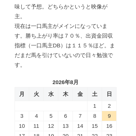
味して予想。どちらかというと映像が
主。
現在は一口馬主がメインになっていま
す。勝ち上がり率は７０％、出資金回収
指標（一口馬主DB）は１１５％ほど。ま
だまだ馬を引けていないので日々勉強で
す。
2026年8月
月
火
水
木
金
土
日
1
2
3
4
5
6
7
8
9
10
11
12
13
14
15
16