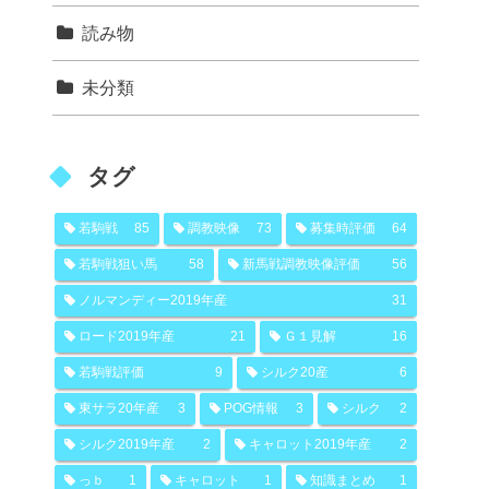
読み物
未分類
タグ
若駒戦
85
調教映像
73
募集時評価
64
若駒戦狙い馬
58
新馬戦調教映像評価
56
ノルマンディー2019年産
31
ロード2019年産
21
Ｇ１見解
16
若駒戦評価
9
シルク20産
6
東サラ20年産
3
POG情報
3
シルク
2
シルク2019年産
2
キャロット2019年産
2
っｂ
1
キャロット
1
知識まとめ
1