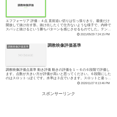
エフフォーリア 評価：４点 直前追い切りは引っ張りきり。最後だけ
開放して抜け出す形。抜け出したくて仕方ないような様子で、内枠で
スパッと抜けるという勝ちパターンを感じさせるものでした。テンシ
ョンが上がって抑えが効かない可能性もあるため、諸刃の...
2021/05/29 7:24:15 PM
調教映像評価基準
調教映像評価基準
調教映像評価点基準 動き評価 動きの評価を１～６の６段階で評価し
ます。点数が大きい方が評価が高いと思ってください。６段階にした
のはスロットっぽくです。水準は３点でいきます。スロットと違って
ベタピンではありません。 上昇印 追い切りの内...
2020/11/27 8:13:46 PM
スポンサーリンク