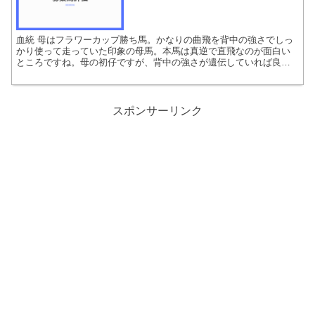
血統 母はフラワーカップ勝ち馬。かなりの曲飛を背中の強さでしっ
かり使って走っていた印象の母馬。本馬は真逆で直飛なのが面白い
ところですね。母の初仔ですが、背中の強さが遺伝していれば良い
ですね。 サイズ感 測尺 体高：160.0 胸囲：184....
スポンサーリンク