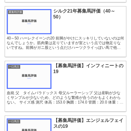
シルク21年募集馬評価（40～
募集時評価
50）
40～50 ハーレクイーンの20 前脚がやけにスッキリしていないのは何
なんでしょうか。筋肉量は足りていますが室という点では物足りな
いですね。前脚がガニ股という点だけハーツクライっぽい馬で他は
どの血が出ているのでしょうか。個人的にはあまり評価...
【募集馬評価】インフィニートの
一口馬主
19
血統 父 タイムパラドックス 母父ルーラーシップ 父は産駒が少な
くサンプルが少ないため、どのような繁殖が合うのかもよくわから
ない。 サイズ感 測尺 体高：153.0 胸囲：174.0 管囲：20.0 体重：
427 誕生日 2月13日 ...
【募集馬評価】エンジェルフェイ
一口馬主
スの19