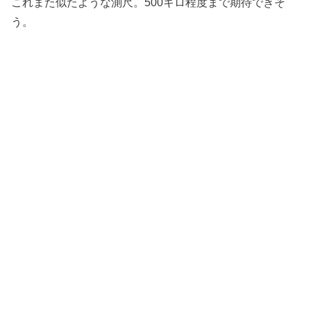
これまた似たような測尺。500キロ程度まで期待できそ
う。