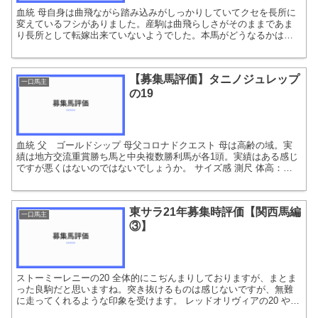
血統 母自身は曲飛ながら踏み込みがしっかりしていてクセを長所に
変えているフシがありました。産駒は曲飛らしさがそのままであま
り長所として転嫁出来ていないようでした。本馬がどうなるかはウ
ォーキングを見て判断したいところです。 サイズ感 測尺 体...
【募集馬評価】タニノジュレップ
一口馬主
の19
血統 父 ゴールドシップ 母父コロナドクエスト 母は高齢の域。実
績は地方交流重賞勝ち馬と中央複数勝利馬が各1頭。実績はある感じ
ですが悪くはないのではないでしょうか。 サイズ感 測尺 体高：
152.0 胸囲：175.0 管囲：19.0 体重...
東サラ21年募集時評価【関西馬編
一口馬主
③】
ストーミーレニーの20 全体的にこぢんまりしておりますが、まとま
った良駒だと思いますね。突き抜けるものは感じないですが、無難
に走ってくれるような印象を受けます。 レッドオリヴィアの20 やや
細身で容量自体はありそうという一番迷うタイプです。...