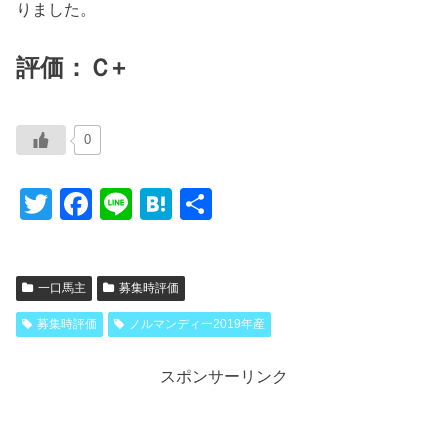
りました。
評価：Ｃ+
0
T
F
Li
H
共
wi
a
n
at
有
tt
c
e
e
一口馬主
募集時評価
er
e
n
b
a
募集時評価
ノルマンディー2019年産
o
スポンサーリンク
o
k