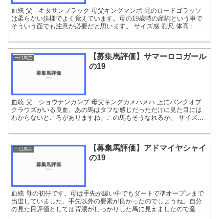
血統 父 キタサンブラック 母父キングマンボ 兄のロードゴラッソ
は柔らかい歩様でよく覚えています。母の19歳時の産駒という事で
そういう面でも注意が必要だと思います。 サイズ感 測尺 体高：
158.0 胸囲：176.0 管囲：20.6 体重...
【募集馬評価】サマーロコガール
一口馬主
の19
血統 父 ショウナンカンプ 母父キングカメハメハ 上にバンクオブ
クラウズがいる良血。あの馬はタフな感じだっただけに見た目には
わからないところがありますね。この馬もそうなれるか。 サイズ感
測尺 体高：152.0 胸囲：175.0 管囲：2...
【募集馬評価】アドマイヤシャイ
一口馬主
の19
血統 母の初仔です。母は手先が緩い中でもダートで準オープンまで
出世していました。手先以外の要素が良かったのでしょうね。自分
の見た目評価としては背腰がしっかりした馬に見えましたので産駒
に遺伝して欲しいところです。ロードカナロアもそのような背腰...