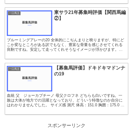
東サラ21年募集時評価【関西馬編
一口馬主
②】
ブルーミングアレーの20 全体的にこぢんまりと映りますが、特にど
こか変なところがある訳でもなく、豊富な骨量を感じさせてくれる
良駒ですね。安定して走ってくれそうなイメージが浮かびます。自
分が出資するかという点ではもう少しパンチの効いた長所が欲...
【募集馬評価】ドキドキマドンナ
一口馬主
の19
血統 父 ジョーカプチーノ 母父クロフネ どちらも白いですね。一
族は大体が地方での活躍となっており、どういう特徴なのか自分に
はわかりませんでした。 サイズ感 測尺 体高：151.0 胸囲：175.0 管
囲：20.0 体重：422 誕生日...
スポンサーリンク