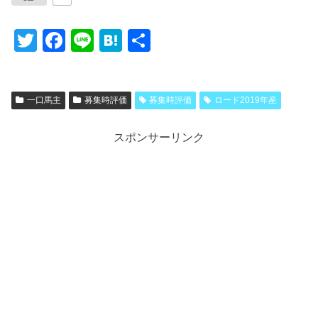
T
F
Li
H
共
wi
a
n
at
有
tt
c
e
e
一口馬主
募集時評価
募集時評価
ロード2019年産
er
e
n
b
a
スポンサーリンク
o
o
k