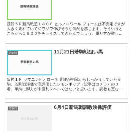
函館５Ｒ新馬戦芝１８００ ヒルノロワール フォームは不安定ですが
大きく走れていてジワジワ伸びそうな気配を感じます。そういうと
ころから１８００をチョイスしてきたんでしょう。乗り方が難しい
とは思いますが、上手くハマればといったところでしょうか。...
11月21日若駒戦狙い馬
若駒戦
阪神１Ｒ ヤマニンビオローネ 背腰が初戦からしっかりしていた良
駒。若駒戦評価で高評価したレモンポップ（記事はコチラ）の３
着。単純に脚力が未勝利レベルではないと思います。調教も更なる
上積みを感じられる状態で、あとはオッズがいくらつくかという...
6月4日新馬戦調教映像評価
若駒戦