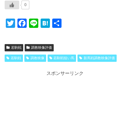
0
T
F
Li
H
共
wi
a
n
at
有
tt
c
e
e
若駒戦
調教映像評価
er
e
n
b
a
若駒戦
調教映像
若駒戦狙い馬
新馬戦調教映像評価
o
スポンサーリンク
o
k