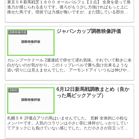
東京５Ｒ新馬戦芝１６００ オールパルフェ【２点】 全身を使って推
進力が感じられる走りです。後ろがもう少し力強ければもっと上に
推せた馬です。現状では力感が無いですが、まだ隠している部分も
ありそうで判別が難しいですね。それでも一定以上はあります...
ジャパンカップ調教映像評価
調教映像評価
カレンブーケドール 2週連続で併せて遅れ気味。それでいて動きに余
白がないのが気がかり。このトップレベルで勝ち負け出来るような
追い切りには見えませんでした。 アーモンドアイ いつもは伸びやか
な追い切りですが、今回はやや硬めの印象。掻き込み型の...
6月12日新馬戦調教まとめ（良か
若駒戦
った馬ピックアップ）
札幌５Ｒ 評価点アリの馬はいませんでした。 見解 全体的に小粒な
メンバーです。人気のコラリンは小さい割に体幹がしっかりしてい
てアタックにも負けていない感じでした。ただ小ささが目立ってい
るのがトップスピードに影響してきそうなリスクがありますの...