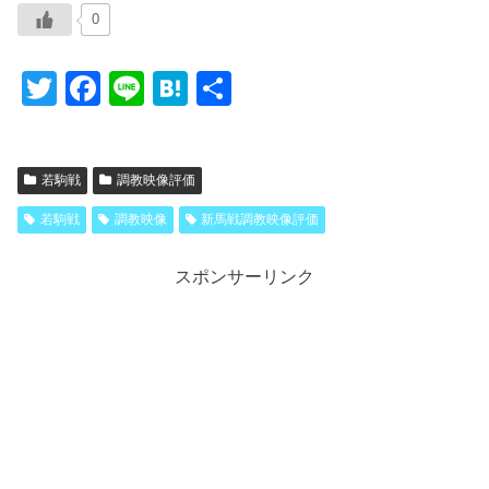
0
T
F
Li
H
共
wi
a
n
at
有
tt
c
e
e
若駒戦
調教映像評価
er
e
n
b
a
若駒戦
調教映像
新馬戦調教映像評価
o
スポンサーリンク
o
k