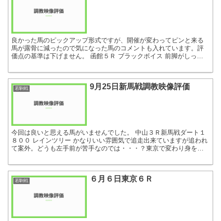
良かった馬のピックアップ形式ですが、開催が変わってピンと来る
馬が露骨に減ったので気になった馬のコメントも入れています。評
価点の基準は下げません。 函館５Ｒ ブラックボイス 前脚がしっか
り効いていて良い走りですね。後ろ脚がパワーアップしてくれ...
9月25日新馬戦調教映像評価
若駒戦
今回は良いと思える馬がいませんでした。 中山３Ｒ新馬戦ダート１
８００ レインツリー かなりいい雰囲気で追走出来ていますが追われ
て案外。どうも左手前が苦手なのでは・・・？東京で変わり身を期
待したい馬です。 リバーサルバレット 【２点】 雰囲...
６月６日東京６Ｒ
若駒戦