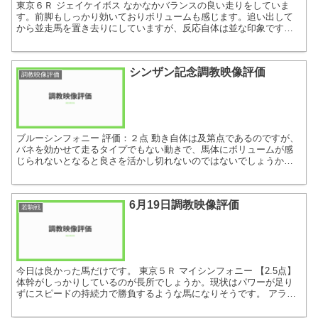
東京６Ｒ ジェイケイボス なかなかバランスの良い走りをしていま
す。前脚もしっかり効いておりボリュームも感じます。追い出して
から並走馬を置き去りにしていますが、反応自体は並な印象です。
キレッキレの脚を使うタイプではなさそうですが、フィジカル的...
シンザン記念調教映像評価
調教映像評価
ブルーシンフォニー 評価：２点 動き自体は及第点であるのですが、
バネを効かせて走るタイプでもない動きで、馬体にボリュームが感
じられないとなると良さを活かし切れないのではないでしょうか。
もっとパワーがついてきて欲しい馬ですね。 ルーズネスト ...
6月19日調教映像評価
若駒戦
今日は良かった馬だけです。 東京５Ｒ マイシンフォニー 【2.5点】
体幹がしっかりしているのが長所でしょうか。現状はパワーが足り
ずにスピードの持続力で勝負するような馬になりそうです。 アライ
バル 【５点】 ちょっとこれは凄いですね。体幹が...